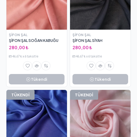
ŞIFON ŞAL
ŞIFON ŞAL
ŞİFON ŞAL SOĞAN KABUĞU
ŞİFON ŞAL SİYAH
280,00 ₺
280,00 ₺
46,67 ₺ x 6 taksitle
46,67 ₺ x 6 taksitle
Tükendi
Tükendi
TÜKENDİ
TÜKENDİ