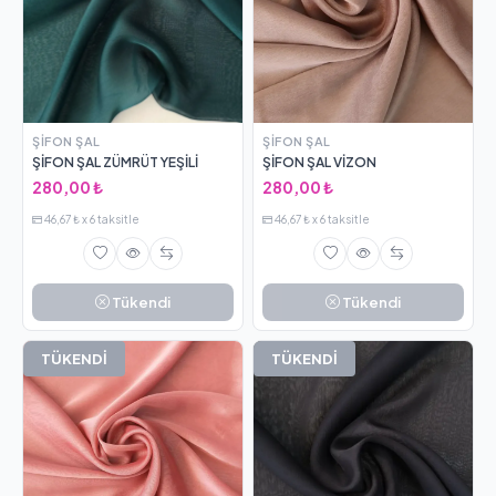
ŞIFON ŞAL
ŞIFON ŞAL
ŞİFON ŞAL ZÜMRÜT YEŞİLİ
ŞİFON ŞAL VİZON
280,00 ₺
280,00 ₺
46,67 ₺ x 6 taksitle
46,67 ₺ x 6 taksitle
Tükendi
Tükendi
TÜKENDİ
TÜKENDİ