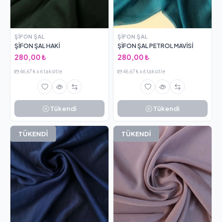
ŞIFON ŞAL
ŞIFON ŞAL
ŞİFON ŞAL HAKİ
ŞİFON ŞAL PETROL MAVİSİ
280,00 ₺
280,00 ₺
46,67 ₺ x 6 taksitle
46,67 ₺ x 6 taksitle
Tükendi
Tükendi
TÜKENDİ
TÜKENDİ