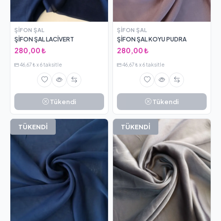
ŞIFON ŞAL
ŞIFON ŞAL
ŞİFON ŞAL LACİVERT
ŞİFON ŞAL KOYU PUDRA
280,00 ₺
280,00 ₺
46,67 ₺ x 6 taksitle
46,67 ₺ x 6 taksitle
Tükendi
Tükendi
TÜKENDİ
TÜKENDİ