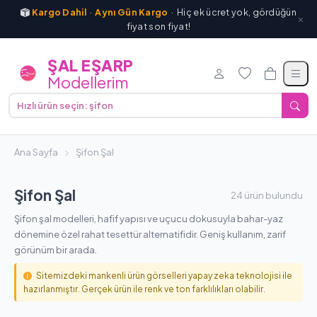
Kargo Dahil
·
Aynı Gün Kargo
· Hiç ek ücret yok, gördüğün
fiyat son fiyat!
0507 303 49 09
siparis@salesarpmodellerim.com
Ş
A
L
E
Ş
A
R
P
M
o
d
e
l
l
e
r
i
m
Ana Sayfa
Tüm
Şifon Şal
Tüm
Tüm Şal
Markal
Kategoriler
Eşarp
Modelleri
Modelleri
Şifon Şal
24 ürün bulundu
Şifon şal modelleri, hafif yapısı ve uçucu dokusuyla bahar-yaz
dönemine özel rahat tesettür alternatifidir. Geniş kullanım, zarif
görünüm bir arada.
Sitemizdeki mankenli ürün görselleri yapay zeka teknolojisi ile
hazırlanmıştır. Gerçek ürün ile renk ve ton farklılıkları olabilir.