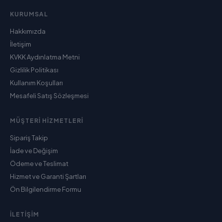
KURUMSAL
Hakkımızda
İletişim
KVKK Aydınlatma Metni
Gizlilik Politikası
Kullanım Koşulları
Mesafeli Satış Sözleşmesi
MÜŞTERI HIZMETLERI
Sipariş Takip
İade ve Değişim
Ödeme ve Teslimat
Hizmet ve Garanti Şartları
Ön Bilgilendirme Formu
İLETIŞIM