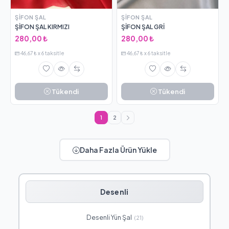
ŞIFON ŞAL
ŞIFON ŞAL
ŞİFON ŞAL KIRMIZI
ŞİFON ŞAL GRİ
280,00 ₺
280,00 ₺
46,67 ₺ x 6 taksitle
46,67 ₺ x 6 taksitle
Tükendi
Tükendi
1
2
Daha Fazla Ürün Yükle
Desenli
Desenli Yün Şal
(21)