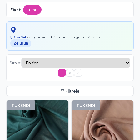
Fiyat:
Tümü
Şifon Şal
kategorisindeki tüm ürünleri görmektesiniz.
24 ürün
Sırala:
1
2
Filtrele
TÜKENDİ
TÜKENDİ