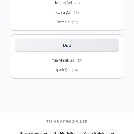
Janjan Şal
(29)
Koza Şal
(29)
Jazz Şal
(23)
Düz
Yün Akrilik Şal
(13)
İpek Şal
(24)
TÜM KATEGORILER
Eşarp Modelleri
Şal Modelleri
Yazlık Koleksiyon