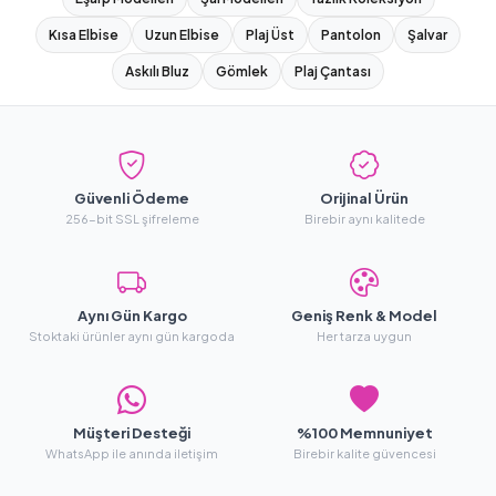
Kısa Elbise
Uzun Elbise
Plaj Üst
Pantolon
Şalvar
Askılı Bluz
Gömlek
Plaj Çantası
Güvenli Ödeme
Orijinal Ürün
256-bit SSL şifreleme
Birebir aynı kalitede
Aynı Gün Kargo
Geniş Renk & Model
Stoktaki ürünler aynı gün kargoda
Her tarza uygun
Müşteri Desteği
%100 Memnuniyet
WhatsApp ile anında iletişim
Birebir kalite güvencesi