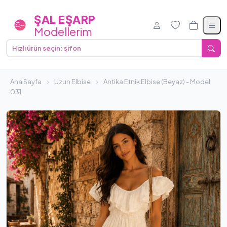
0507 303 49 09
siparis@salesarpmodellerim.com
Ş
A
L
E
Ş
A
R
P
M
o
d
e
l
l
e
r
i
m
Ana Sayfa
Tüm
Uzun Elbise
Tüm
Antika Etnik Elbise (Beyaz) - Model
Tüm Şal
Markal
031
Kategoriler
Eşarp
Modelleri
Modelleri