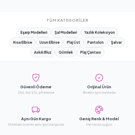
TÜM KATEGORILER
Eşarp Modelleri
Şal Modelleri
Yazlık Koleksiyon
Kısa Elbise
Uzun Elbise
Plaj Üst
Pantolon
Şalvar
Askılı Bluz
Gömlek
Plaj Çantası
Güvenli Ödeme
Orijinal Ürün
256-bit SSL şifreleme
Birebir aynı kalitede
Aynı Gün Kargo
Geniş Renk & Model
Stoktaki ürünler aynı gün kargoda
Her tarza uygun