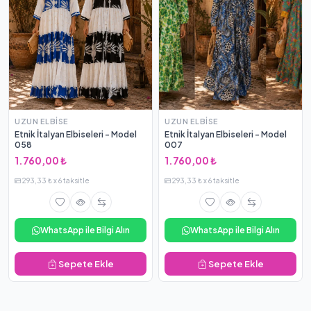
UZUN ELBISE
UZUN ELBISE
Etnik İtalyan Elbiseleri - Model
Etnik İtalyan Elbiseleri - Model
058
007
1.760,00 ₺
1.760,00 ₺
293,33 ₺ x 6 taksitle
293,33 ₺ x 6 taksitle
WhatsApp ile Bilgi Alın
WhatsApp ile Bilgi Alın
Sepete Ekle
Sepete Ekle