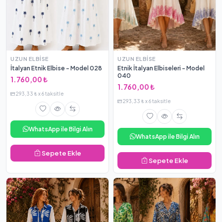
UZUN ELBISE
UZUN ELBISE
İtalyan Etnik Elbise - Model 028
Etnik İtalyan Elbiseleri - Model
040
1.760,00 ₺
1.760,00 ₺
293,33 ₺ x 6 taksitle
293,33 ₺ x 6 taksitle
WhatsApp ile Bilgi Alın
WhatsApp ile Bilgi Alın
Sepete Ekle
Sepete Ekle