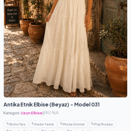
Antika Etnik Elbise (Beyaz) - Model 031
Kategori:
Uzun Elbise
|
SKU: N/A
Boho Tarz
Kadın Yazlık
Moda Ürünler
Plaj Modası