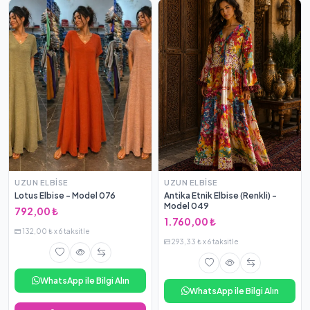
UZUN ELBISE
UZUN ELBISE
Lotus Elbise - Model 076
Antika Etnik Elbise (Renkli) -
Model 049
792,00 ₺
1.760,00 ₺
132,00 ₺ x 6 taksitle
293,33 ₺ x 6 taksitle
WhatsApp ile Bilgi Alın
WhatsApp ile Bilgi Alın