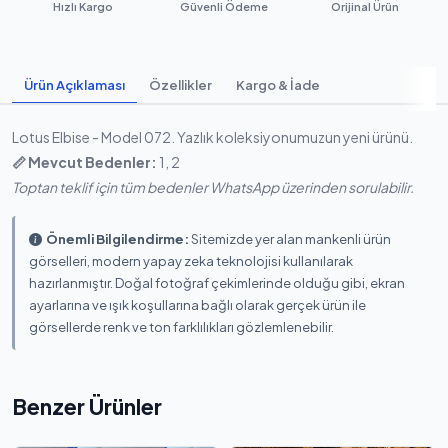
Hızlı Kargo
Güvenli Ödeme
Orijinal Ürün
Ürün Açıklaması
Özellikler
Kargo & İade
Lotus Elbise - Model 072. Yazlık koleksiyonumuzun yeni ürünü.
📏 Mevcut Bedenler:
1, 2
Toptan teklif için tüm bedenler WhatsApp üzerinden sorulabilir.
Önemli Bilgilendirme:
Sitemizde yer alan mankenli ürün
görselleri, modern yapay zeka teknolojisi kullanılarak
hazırlanmıştır. Doğal fotoğraf çekimlerinde olduğu gibi, ekran
ayarlarına ve ışık koşullarına bağlı olarak gerçek ürün ile
görsellerde renk ve ton farklılıkları gözlemlenebilir.
Benzer Ürünler