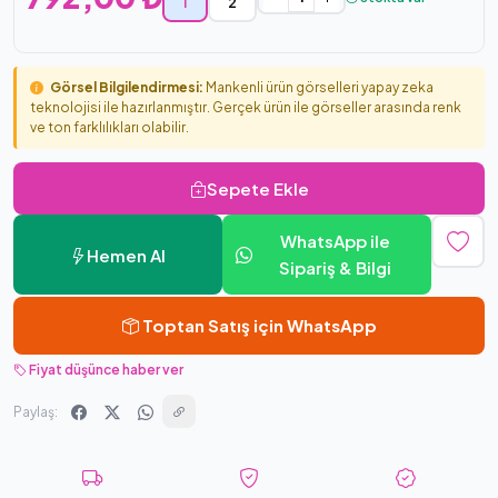
1
2
Görsel Bilgilendirmesi:
Mankenli ürün görselleri yapay zeka
teknolojisi ile hazırlanmıştır. Gerçek ürün ile görseller arasında renk
ve ton farklılıkları olabilir.
Sepete Ekle
WhatsApp ile
Hemen Al
Sipariş & Bilgi
Toptan Satış için WhatsApp
Fiyat düşünce haber ver
Paylaş: