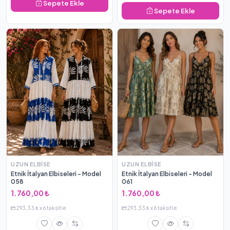
Sepete Ekle
Sepete Ekle
UZUN ELBISE
UZUN ELBISE
Etnik İtalyan Elbiseleri - Model
Etnik İtalyan Elbiseleri - Model
058
061
1.760,00 ₺
1.760,00 ₺
293,33 ₺ x 6 taksitle
293,33 ₺ x 6 taksitle