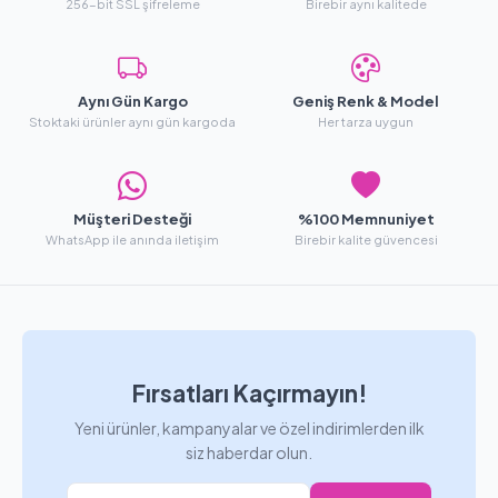
256-bit SSL şifreleme
Birebir aynı kalitede
Aynı Gün Kargo
Geniş Renk & Model
Stoktaki ürünler aynı gün kargoda
Her tarza uygun
Müşteri Desteği
%100 Memnuniyet
WhatsApp ile anında iletişim
Birebir kalite güvencesi
Fırsatları Kaçırmayın!
Yeni ürünler, kampanyalar ve özel indirimlerden ilk
siz haberdar olun.